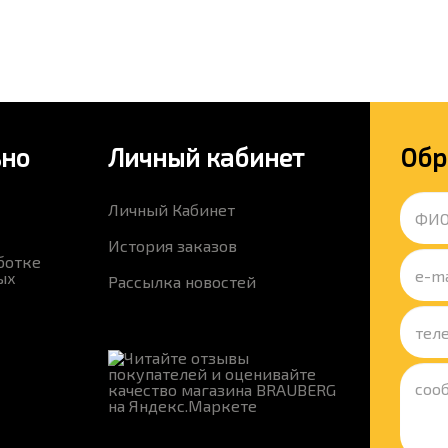
ьно
Личный кабинет
Обр
Личный Кабинет
История заказов
ботке
ых
Рассылка новостей