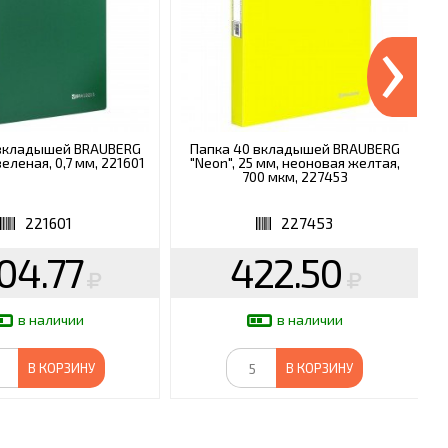
›
 вкладышей BRAUBERG
Папка 40 вкладышей BRAUBERG
еленая, 0,7 мм, 221601
"Neon", 25 мм, неоновая желтая,
700 мкм, 227453
221601
227453
04.77
422.50
в наличии
в наличии
В КОРЗИНУ
В КОРЗИНУ