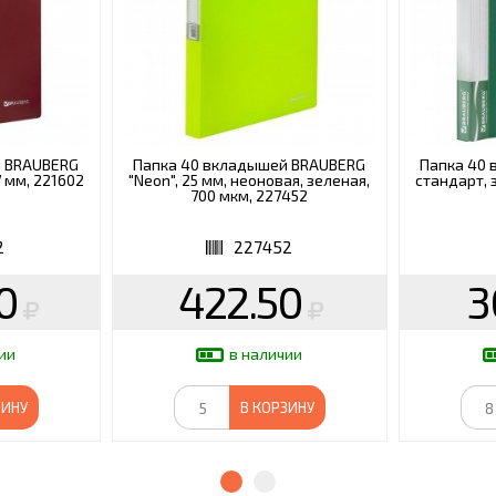
й BRAUBERG
Папка 40 вкладышей BRAUBERG
Папка 40
7 мм, 221602
"Neon", 25 мм, неоновая, зеленая,
стандарт, з
700 мкм, 227452
2
227452
0
422.50
3
ии
в наличии
ЗИНУ
В КОРЗИНУ