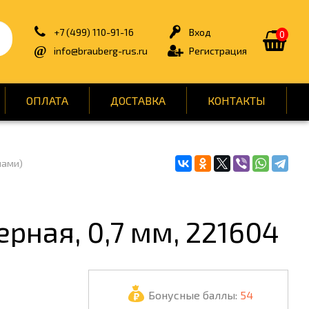
+7 (499) 110-91-16
Вход
0
info@brauberg-rus.ru
Регистрация
ОПЛАТА
ДОСТАВКА
КОНТАКТЫ
лами)
ИЯ
БЫТОВАЯ ТЕХНИКА
ДЛЯ ТУАЛЕТНЫХ КОМНАТ
ОНТ
КАНЦТОВАРЫ
рная, 0,7 мм, 221604
ОФИС
СПОРТ И ОТДЫХ
Бонусные баллы:
54
НЫ
УПАКОВКА