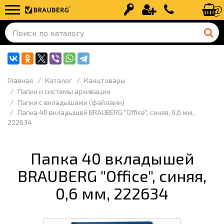
Вход
Регистрация
+7 (499) 110-
Главная
Каталог
Канцтовары
Папки и системы архивации
Папки с вкладышами (файлами)
Папка 40 вкладышей BRAUBERG "Office", синяя, 0,6 мм,
222634
Папка 40 вкладышей
BRAUBERG "Office", синяя,
0,6 мм, 222634