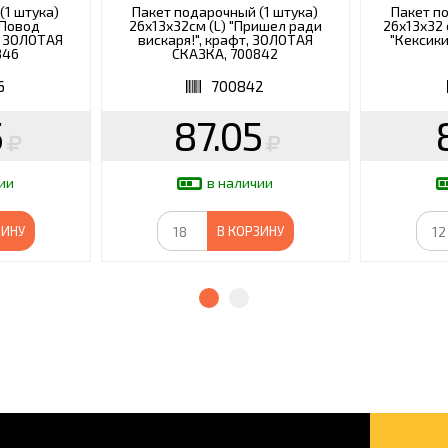
(1 штука)
Пакет подарочный (1 штука)
Пакет п
"Повод
26х13х32см (L) "Пришел ради
26x13x32
, ЗОЛОТАЯ
вискаря!", крафт, ЗОЛОТАЯ
"Кексики
846
СКАЗКА, 700842
6
700842
5
87.05
ии
в наличии
ЗИНУ
В КОРЗИНУ