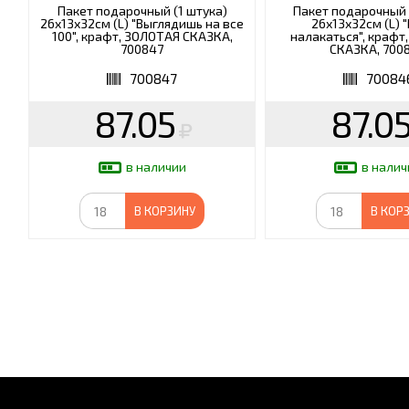
Пакет подарочный (1 штука)
Пакет подарочный 
26х13х32см (L) "Выглядишь на все
26х13х32см (L) 
100", крафт, ЗОЛОТАЯ СКАЗКА,
налакаться", крафт
700847
СКАЗКА, 700
700847
70084
87.05
87.0
в наличии
в налич
В КОРЗИНУ
В КОР