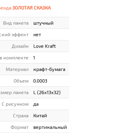
ренда
ЗОЛОТАЯ СКАЗКА
ВАРЫ
ХУДОЖНИКАМ
Вид пакета
штучный
РОТОВАРЫ И ОСВЕЩЕНИЕ
ский эффект
нет
Дизайн
Love Kraft
 в комплекте
1
Материал
крафт-бумага
Объем
0.0003
азмер пакета
L (26х13х32)
С рисунком
да
Страна
Китай
Формат
вертикальный