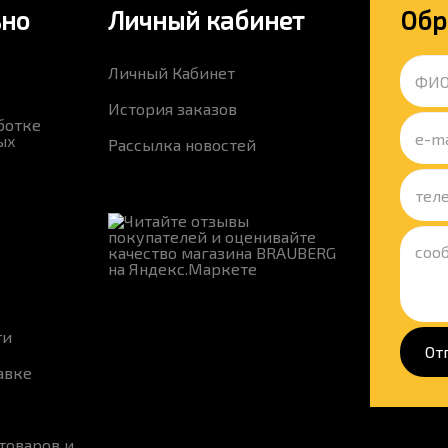
ьно
Личный кабинет
Обр
Личный Кабинет
История заказов
ботке
ых
Рассылка новостей
ти
От
авке
товаров и