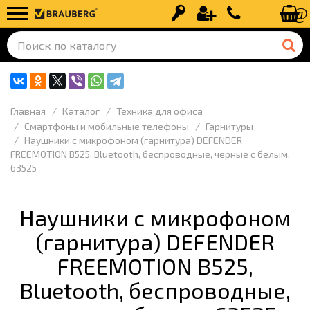
Вход
Регистрация
+7 (499) 110-
Главная
Каталог
Техника для офиса
Смартфоны и мобильные телефоны
Гарнитуры
Наушники с микрофоном (гарнитура) DEFENDER
FREEMOTION B525, Bluetooth, беспроводные, черные с белым,
63525
Наушники с микрофоном
(гарнитура) DEFENDER
FREEMOTION B525,
Bluetooth, беспроводные,