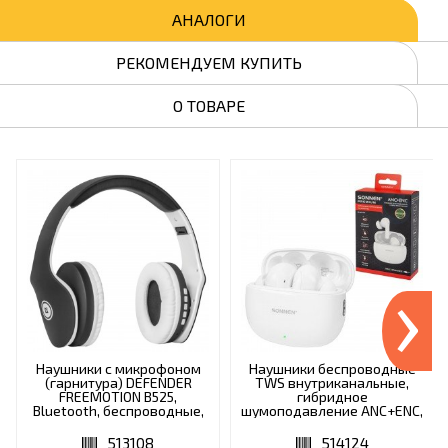
АНАЛОГИ
РЕКОМЕНДУЕМ КУПИТЬ
О ТОВАРЕ
›
Наушники с микрофоном
Наушники беспроводные
(гарнитура) DEFENDER
TWS внутриканальные,
FREEMOTION B525,
гибридное
Bluetooth, беспроводные,
шумоподавление ANC+ENC,
черные с белым, 63525
SONNEN PREMIUM EP-
BH34W, bluetooth 5.3,
513108
514124