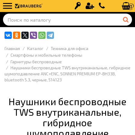
Вход
Регистрация
+7 (499) 110-
Главная
Каталог
Техника для офиса
Смартфоны и мобильные телефоны
Гарнитуры беспроводные
Наушники беспроводные TWS внутриканальные, гибридное
шумоподавление ANC+ENC, SONNEN PREMIUM EP-BH33B,
bluetooth 5.3, черные, 514123
Наушники беспроводные
TWS внутриканальные,
гибридное
шумоподавление