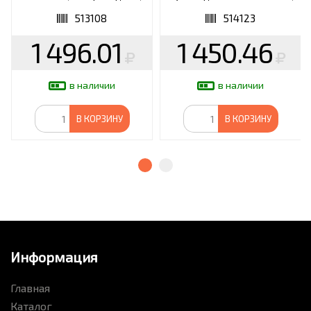
черные с белым, 63525
SONNEN PREMIUM EP-
BH33B, bluetooth 5.3,
513108
514123
черные, 514123
1 496.01
1 450.46
в наличии
в наличии
В КОРЗИНУ
В КОРЗИНУ
Информация
Главная
Каталог