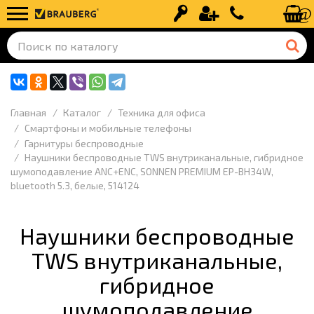
Вход
Регистрация
+7 (499) 110-
Главная
Каталог
Техника для офиса
Смартфоны и мобильные телефоны
Гарнитуры беспроводные
Наушники беспроводные TWS внутриканальные, гибридное
шумоподавление ANC+ENC, SONNEN PREMIUM EP-BH34W,
bluetooth 5.3, белые, 514124
Наушники беспроводные
TWS внутриканальные,
гибридное
шумоподавление