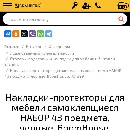
Вход
Регистрация
+7 (499) 110-
Главная
Каталог
Хозтовары
Хозяйственные принадлежности
Стопоры, подставки и накладки для мебели и бытовой
техники
Накладки-протекторы для мебели самоклеящиеся НАБОР
43 предмета, черные, BoomHouse, 701829
Накладки-протекторы для
мебели самоклеящиеся
НАБОР 43 предмета,
черные, BoomHouse,