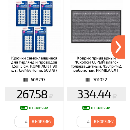
›
Крючки самоклеящиеся
Коврик придверный
для гирлянд и проводов
40х60см СЕРЫЙ влаго-
1,5х1,5 см, КОМПЛЕКТ 90
грязезащитный, 450гр/м2,
шт., LAIMA Home, 608797
ребристый, PRIMILA EXT,
701022
608797
701022
267.58
334.44
в наличии
в наличии
В КОРЗИНУ
В КОРЗИНУ