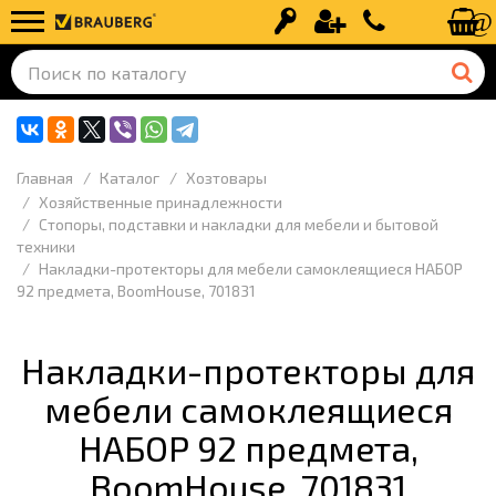
Вход
Регистрация
+7 (499) 110-
Главная
Каталог
Хозтовары
Хозяйственные принадлежности
Стопоры, подставки и накладки для мебели и бытовой
техники
Накладки-протекторы для мебели самоклеящиеся НАБОР
92 предмета, BoomHouse, 701831
Накладки-протекторы для
мебели самоклеящиеся
НАБОР 92 предмета,
BoomHouse, 701831