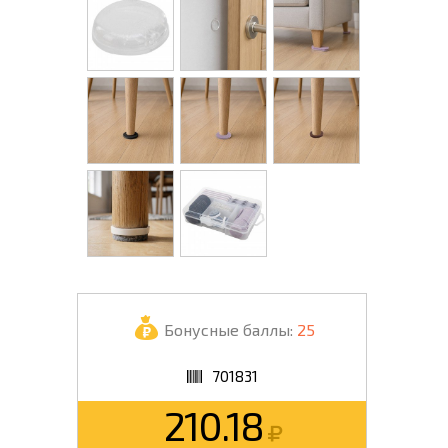
Бонусные баллы:
25
701831
210.18