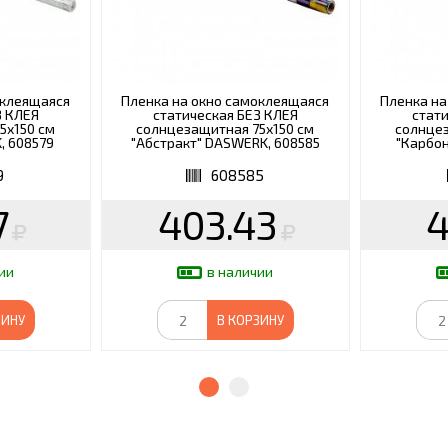
оклеящаяся
Пленка на окно самоклеящаяся
Пленка на
З КЛЕЯ
статическая БЕЗ КЛЕЯ
стати
5х150 см
солнцезащитная 75х150 см
солнцез
, 608579
"Абстракт" DASWERK, 608585
"Карбон
9
608585
7
403.43
4
ии
в наличии
ЗИНУ
В КОРЗИНУ