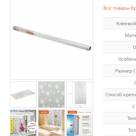
(СИЗ)
Все товары б
ХОББИ И ТВОРЧЕСТВО
ХОЗТО
Клеевой
ЭЛЕКТРОНИКА
ЭЛЕКТ
Мат
О
Особен
Размер 
Способ креп
С
Тек
То