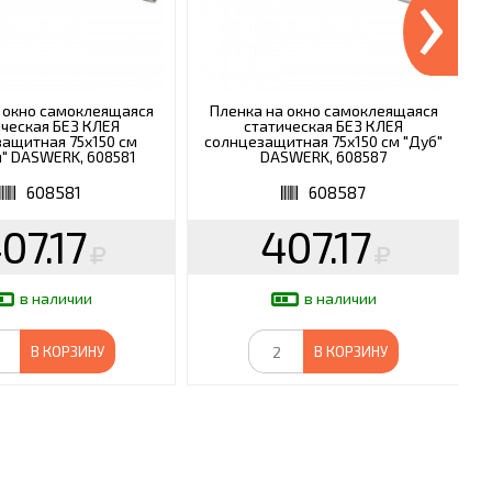
›
 окно самоклеящаяся
Пленка на окно самоклеящаяся
ческая БЕЗ КЛЕЯ
статическая БЕЗ КЛЕЯ
ащитная 75х150 см
солнцезащитная 75х150 см "Дуб"
" DASWERK, 608581
DASWERK, 608587
608581
608587
07.17
407.17
в наличии
в наличии
В КОРЗИНУ
В КОРЗИНУ