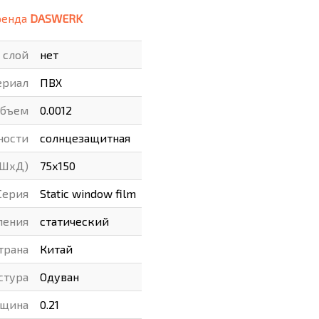
ренда
DASWERK
ВАРЫ
ХУДОЖНИКАМ
 слой
нет
РОТОВАРЫ И ОСВЕЩЕНИЕ
ериал
ПВХ
бъем
0.0012
ности
солнцезащитная
(ШхД)
75х150
Серия
Static window film
ления
статический
трана
Китай
стура
Одуван
лщина
0.21