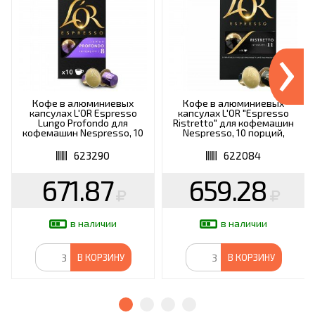
›
Кофе в алюминиевых
Кофе в алюминиевых
капсулах L'OR Espresso
капсулах L'OR "Espresso
Lungo Profondo для
Ristretto" для кофемашин
кофемашин Nespresso, 10
Nespresso, 10 порций,
порций, ФРАНЦИЯ, 4028594
ФРАНЦИЯ, 4028609
623290
622084
671.87
659.28
в наличии
в наличии
В КОРЗИНУ
В КОРЗИНУ