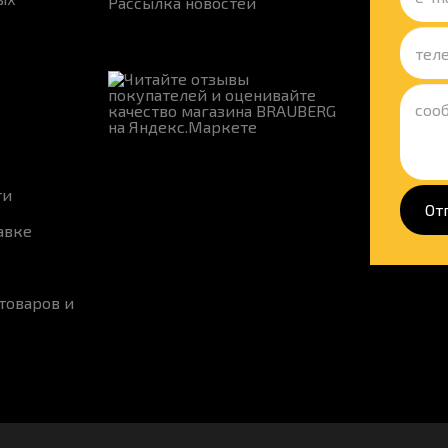
Рассылка новостей
ти
От
авке
товаров и