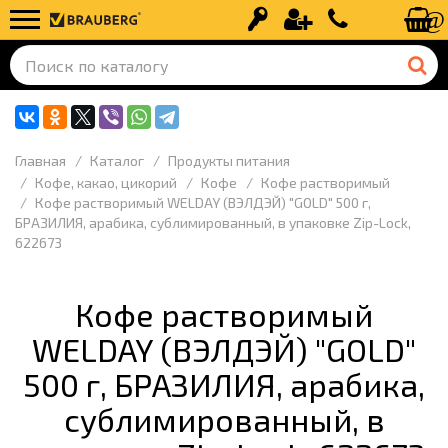
Вход
Регистрация
+7 (499) 110-
Главная
Каталог
Продукты питания
Кофе, какао, цикорий
Кофе
Кофе растворимый
Кофе растворимый WELDAY (ВЭЛДЭЙ) "GOLD" 500 г,
БРАЗИЛИЯ, арабика, сублимированный, в упаковке Zip-Lock,
622673
Кофе растворимый
WELDAY (ВЭЛДЭЙ) "GOLD"
500 г, БРАЗИЛИЯ, арабика,
сублимированный, в