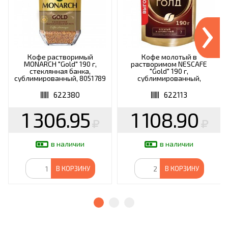
›
Кофе растворимый
Кофе молотый в
MONARCH "Gold" 190 г,
растворимом NESCAFE
стеклянная банка,
"Gold" 190 г,
сублимированный, 8051789
сублимированный,
12403031
622380
622113
1 306.95
1 108.90
в наличии
в наличии
В КОРЗИНУ
В КОРЗИНУ