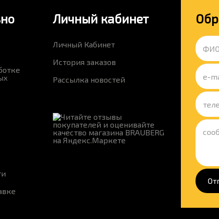
ьно
Личный кабинет
Обр
Личный Кабинет
История заказов
ботке
ых
Рассылка новостей
ти
От
авке