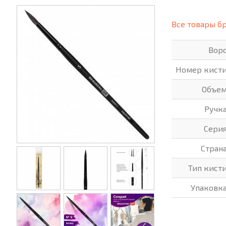
(СИЗ)
ХОББИ И ТВОРЧЕСТВО
ХОЗТО
Все товары б
ЭЛЕКТРОНИКА
ЭЛЕКТ
Вор
Номер кист
Объе
Ручк
Сери
Стран
Тип кист
Упаковк