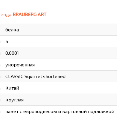
ВАРЫ
ХУДОЖНИКАМ
ренда
BRAUBERG ART
РОТОВАРЫ И ОСВЕЩЕНИЕ
с
белка
и
5
м
0.0001
а
укороченная
я
CLASSIC Squirrel shortened
а
Китай
и
круглая
а
пакет с европодвесом и картонной подложкой