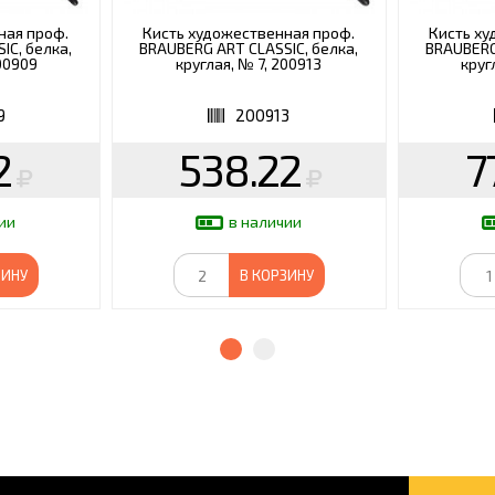
ная проф.
Кисть художественная проф.
Кисть ху
IC, белка,
BRAUBERG ART CLASSIC, белка,
BRAUBERG
200909
круглая, № 7, 200913
круг
9
200913
2
538.22
7
ии
в наличии
ЗИНУ
В КОРЗИНУ