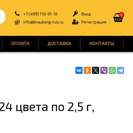
+7 (499) 110-91-16
Вход
0
info@brauberg-rus.ru
Регистрация
ОПЛАТА
ДОСТАВКА
КОНТАКТЫ
ИЯ
БЫТОВАЯ ТЕХНИКА
ДЛЯ ТУАЛЕТНЫХ КОМНАТ
ОНТ
КАНЦТОВАРЫ
 цвета по 2,5 г,
ОФИС
СПОРТ И ОТДЫХ
НЫ
УПАКОВКА