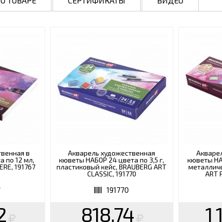
О ТОВАРЕ
СЕРТИФИКАТЫ
ВИДЕО
твенная в
Акварель художественная
Акваре
а по 12 мл,
кюветы НАБОР 24 цвета по 3,5 г,
кюветы НАБ
RE, 191767
пластиковый кейс, BRAUBERG ART
металличе
CLASSIC, 191770
ART 
7
191770
2
818.74
1 