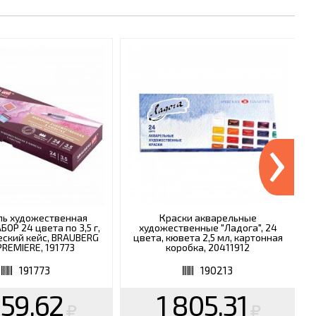
›
ль художественная
Краски акварельные
ОР 24 цвета по 3,5 г,
художественные "Ладога", 24
ский кейс, BRAUBERG
цвета, кювета 2,5 мл, картонная
PREMIERE, 191773
коробка, 20411912
191773
190213
159.62
1 805.31