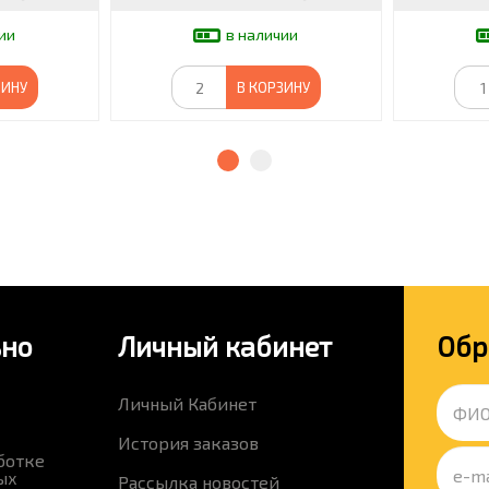
ии
в наличии
ЗИНУ
В КОРЗИНУ
ьно
Личный кабинет
Обр
Личный Кабинет
История заказов
ботке
ых
Рассылка новостей