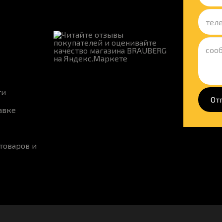
ти
От
авке
товаров и