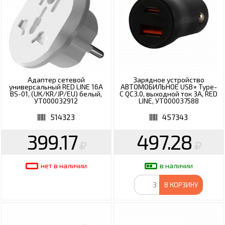
Адаптер сетевой
Зарядное устройство
универсальный RED LINE 16А
АВТОМОБИЛЬНОЕ USB+ Type-
BS-01, (UK/KR/JP/EU) белый,
C QC3.0, выходной ток 3А, RED
УТ000032912
LINE, УТ000037588
514323
457343
399.17
497.28
нет в наличии
в наличии
В КОРЗИНУ