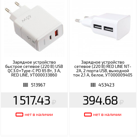
Зарядное устройство
Зарядное устройство
быстрое сетевое (220 В) USB
сетевое (220 В) RED LINE NT-
QC3.0+Type-C PD 65 Вт, 3 А,
2A, 2 порта USB, выходной
RED LINE, УТ000033860
ток 2,1 А, белое, УТ000009405
513967
453423
1 517.43
394.68
нет в наличии
нет в наличии