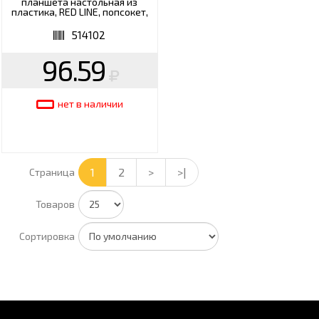
планшета настольная из
пластика, RED LINE, попсокет,
УТ000020277
514102
96.59
нет в наличии
1
2
>
>|
Страница
Товаров
Сортировка