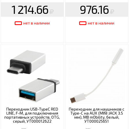
1 214.66
976.16
нет в наличии
нет в наличии
Переходник USB-TypeC RED
Переходник для наушников с
LINE, F-M, для подключения
Type-C на AUX (MINI JACK 3.5
портативных устройств, OTG,
мм), MB mObility, белый,
серый, УТ000012622
УТ000025651