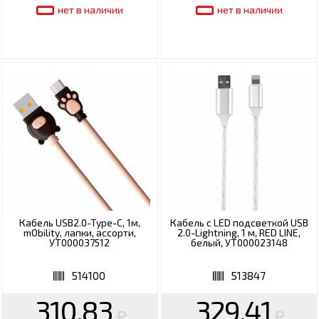
нет в наличии
нет в наличии
Кабель USB2.0-Type-C, 1м,
Кабель с LED подсветкой USB
mObility, лапки, ассорти,
2.0-Lightning, 1 м, RED LINE,
УТ000037512
белый, УТ000023148
514100
513847
310.83
329.41