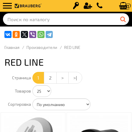
Вход
Регистрация
+7 (499) 110-
Главная
Производители
RED LINE
RED LINE
1
2
>
>|
Страница
Товаров
Сортировка