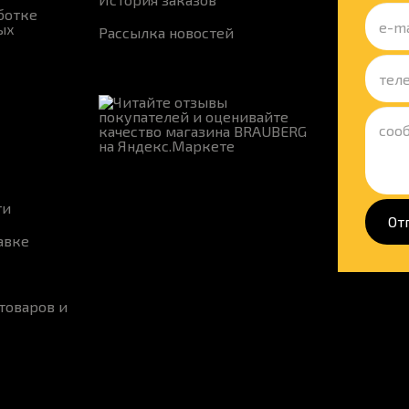
ботке
ых
Рассылка новостей
ти
От
авке
товаров и