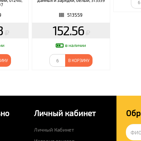
ний, 01246,
данных и зарядки, белый, 513559
07
9
513559
3
152.56
ии
в наличии
ЗИНУ
В КОРЗИНУ
ьно
Личный кабинет
Обр
Личный Кабинет
История заказов