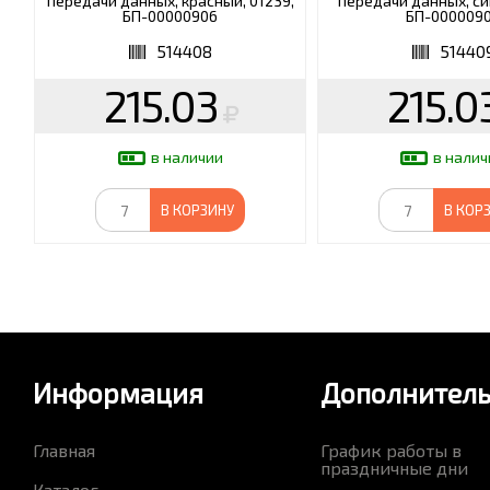
передачи данных, красный, 01239,
передачи данных, си
БП-00000906
БП-000009
514408
51440
215.03
215.0
в наличии
в налич
В КОРЗИНУ
В КОР
Информация
Дополнител
Главная
График работы в
праздничные дни
Каталог