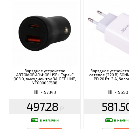
Зарядное устройство
Зарядное устройств
АВТОМОБИЛЬНОЕ USB+ Type-C
сетевое (220 В) SON
QC3.0, выходной ток 3А, RED LINE,
PD 20 Вт, 3 A, бело
УТ000037588
457343
45550
497.28
581.5
в наличии
в налич