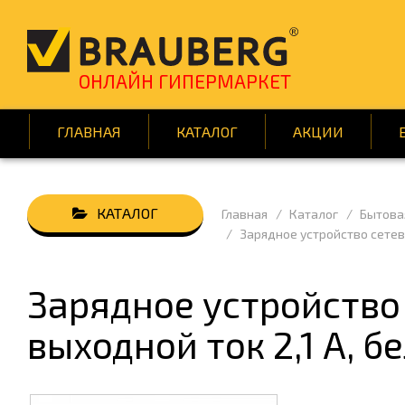
ОНЛАЙН ГИПЕРМАРКЕТ
ГЛАВНАЯ
КАТАЛОГ
АКЦИИ
Главная
Каталог
Бытова
АВТОТОВАРЫ
БУМАГ
Зарядное устройство сетево
ВСЁ ДЛЯ КЛИНИНГА
ДЕМОО
ДОМ И САД
ИГРЫ 
Зарядное устройство 
КНИГИ
КРАСОТ
выходной ток 2,1 А, 
ПОДАРКИ И ПРАЗДНИК
ПОСУД
СРЕДСТВА ИНДИВИД. ЗАЩИТЫ
ТЕХНИ