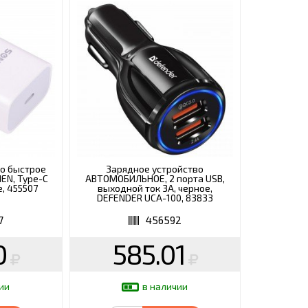
о быстрое
Зарядное устройство
NEN, Type-C
АВТОМОБИЛЬНОЕ, 2 порта USB,
е, 455507
выходной ток 3А, черное,
DEFENDER UCA-100, 83833
7
456592
0
585.01
ии
в наличии