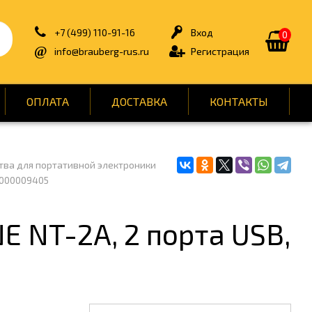
+7 (499) 110-91-16
Вход
0
info@brauberg-rus.ru
Регистрация
ОПЛАТА
ДОСТАВКА
КОНТАКТЫ
тва для портативной электроники
ИЯ
БЫТОВАЯ ТЕХНИКА
УТ000009405
ДЛЯ ТУАЛЕТНЫХ КОМНАТ
ОНТ
КАНЦТОВАРЫ
E NT-2A, 2 порта USB,
ОФИС
СПОРТ И ОТДЫХ
НЫ
УПАКОВКА