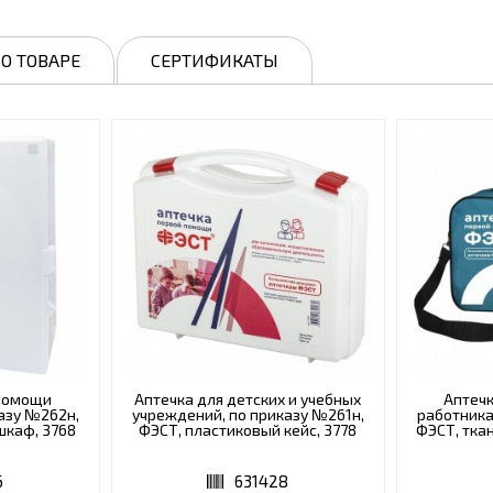
О ТОВАРЕ
СЕРТИФИКАТЫ
 помощи
Аптечка для детских и учебных
Аптеч
азу №262н,
учреждений, по приказу №261н,
работника
шкаф, 3768
ФЭСТ, пластиковый кейс, 3778
ФЭСТ, тка
6
631428