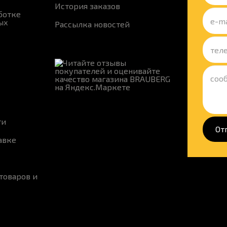
История заказов
ботке
ых
Рассылка новостей
ти
От
авке
товаров и