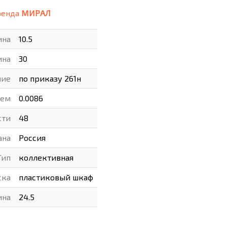
ренда
МИРАЛ
ВАРЫ
ХУДОЖНИКАМ
ина
10.5
РОТОВАРЫ И ОСВЕЩЕНИЕ
ина
30
ние
по приказу 261н
ъем
0.0086
сти
48
ана
Россия
Тип
коллективная
ска
пластиковый шкаф
ина
24.5