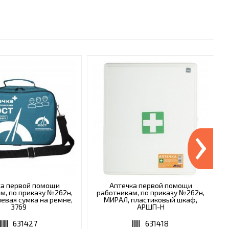
›
ка первой помощи
Аптечка первой помощи
м, по приказу №262н,
работникам, по приказу №262н,
невая сумка на ремне,
МИРАЛ, пластиковый шкаф,
3769
АРШП-Н
631427
631418