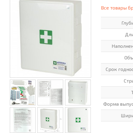
(СИЗ)
Все товары б
ХОББИ И ТВОРЧЕСТВО
ХОЗТО
Глуб
ЭЛЕКТРОНИКА
ЭЛЕКТ
Дл
Наполне
Об
Срок годно
Стр
Форма выпу
Шир