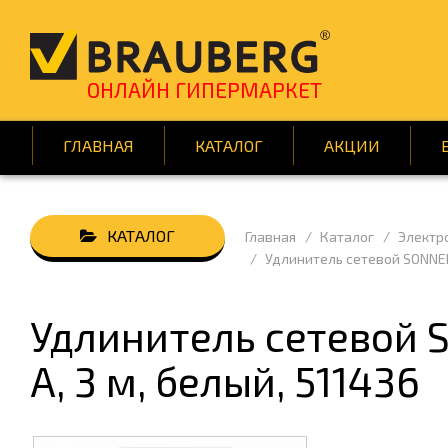
ОНЛАЙН ГИПЕРМАРКЕТ
ГЛАВНАЯ
КАТАЛОГ
АКЦИИ
Главная
Каталог
Электр
АВТОТОВАРЫ
БУМАГ
Удлинитель сетевой SONNEN 
ВСЁ ДЛЯ КЛИНИНГА
ДЕМОО
ДОМ И САД
ИГРЫ 
Удлинитель сетевой S
КНИГИ
КРАСОТ
А, 3 м, белый, 511436
ПОДАРКИ И ПРАЗДНИК
ПОСУД
СРЕДСТВА ИНДИВИД. ЗАЩИТЫ
ТЕХНИ