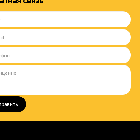
атная связь
править