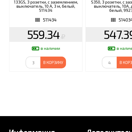
133GS, 3 розетки, c заземлением,
S350, 3 розетки, c з
выключатель, 10 А, 3 м, белый,
выключатель, 10А, 
511434
белый, 992
511434
51403
559.34
547.3
в наличии
в налич
В КОРЗИНУ
В КОР