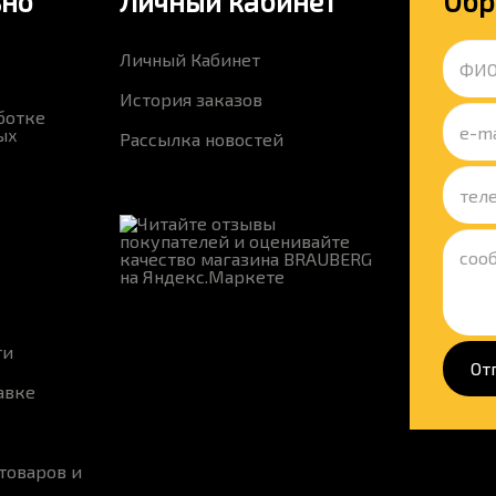
ьно
Личный кабинет
Обр
Личный Кабинет
История заказов
ботке
ых
Рассылка новостей
ти
От
авке
товаров и