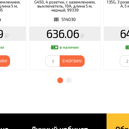
аземлением,
G450, 4 розетки, c заземлением,
135G, 3 роз
длина 5 м,
выключатель, 10А, длина 5 м,
А, 5
35
черный, 99339
4
514030
9
636.06
6
ии
в наличии
ЗИНУ
В КОРЗИНУ