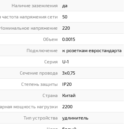
Наличие заземления
да
 частота напряжения сети
50
Номинальное напряжение
220
Объем
0.0015
Подключение
к розеткам евростандарта
Серия
U-1
Сечение провода
3х0,75
Степень защиты
IP20
Страна
Китай
арная мощность нагрузки
2200
Тип устройства
удлинитель
Цвет
белый