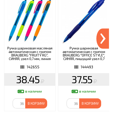
›
Ручка шариковая масляная
Ручка шариковая
автоматическая с грипом
автоматическая с грипом
BRAUBERG "FRUITY RG",
BRAUBERG "OFFICE STYLE",
СИНЯЯ, узел 0,7 мм, линия
СИНЯЯ, пишущий узел 0,7
письма 0,35 мм, 142655
мм, линия письма 0,35 мм,
144493
142655
144493
38.45
37.55
в наличии
в наличии
В КОРЗИНУ
В КОРЗИНУ