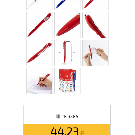
143285
44.23