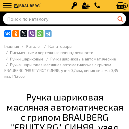
Вход
Регистрация
+7 (499) 110-
Главная
Каталог
Канцтовары
Письменные и чертежные принадлежности
Ручки шариковые
Ручки шариковые автоматические
Ручка шариковая масляная автоматическая с грипом
BRAUBERG "FRUITY RG", СИНЯЯ, узел 0,7 мм, линия письма 0,35
мм, 142655
Ручка шариковая
масляная автоматическая
с грипом BRAUBERG
"FRUITY RG", СИНЯЯ, узел