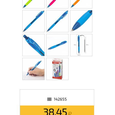
142655
38.45