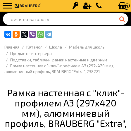
Вход
Регистрация
+7 (499) 110-
Главная
Каталог
Школа
Мебель для школы
Предметы интерьера
Подставки, таблички, рамки настенные и дверные
Рамка настенная с "клик"-профилем А3 (297х420 мм),
алюминиевый профиль, BRAUBERG "Extra", 238221
Рамка настенная с "клик"-
профилем А3 (297х420
мм), алюминиевый
профиль, BRAUBERG "Extra",