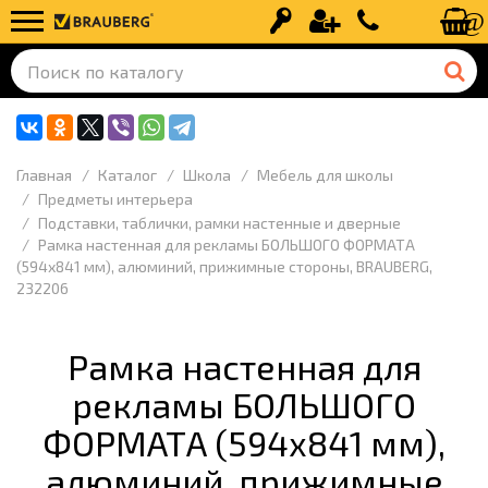
Вход
Регистрация
+7 (499) 110-
Главная
Каталог
Школа
Мебель для школы
Предметы интерьера
Подставки, таблички, рамки настенные и дверные
Рамка настенная для рекламы БОЛЬШОГО ФОРМАТА
(594х841 мм), алюминий, прижимные стороны, BRAUBERG,
232206
Рамка настенная для
рекламы БОЛЬШОГО
ФОРМАТА (594х841 мм),
алюминий, прижимные