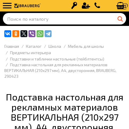
Вход
Регистрация
+7 (499) 110-
Главная
Каталог
Школа
Мебель для школы
Предметы интерьера
Подставки и таблички настольные (тейблтентсы)
Подставка настольная для рекламных материалов
ВЕРТИКАЛЬНАЯ (210х297 мм), А4, двусторонняя, BRAUBERG,
290423
Подставка настольная для
рекламных материалов
ВЕРТИКАЛЬНАЯ (210х297
мм), А4, двусторонняя,