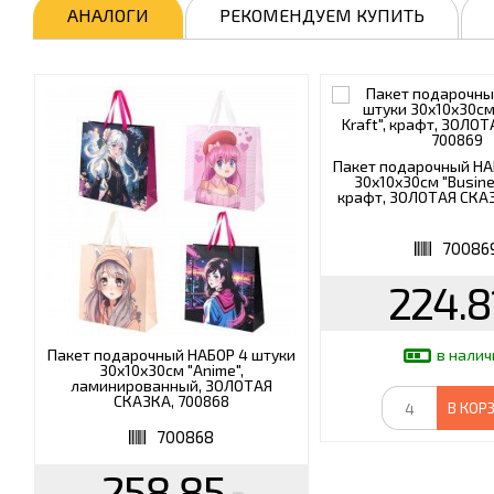
АНАЛОГИ
РЕКОМЕНДУЕМ КУПИТЬ
Пакет подарочный НА
30х10х30см "Busines
крафт, ЗОЛОТАЯ СКАЗ
70086
224.8
Пакет подарочный НАБОР 4 штуки
в налич
30х10х30см "Anime",
ламинированный, ЗОЛОТАЯ
СКАЗКА, 700868
В КОР
700868
258.85