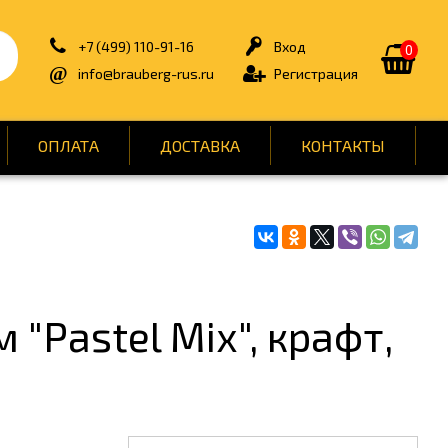
+7 (499) 110-91-16
Вход
0
info@brauberg-rus.ru
Регистрация
ОПЛАТА
ДОСТАВКА
КОНТАКТЫ
ИЯ
БЫТОВАЯ ТЕХНИКА
ДЛЯ ТУАЛЕТНЫХ КОМНАТ
ОНТ
КАНЦТОВАРЫ
"Pastel Mix", крафт,
ОФИС
СПОРТ И ОТДЫХ
НЫ
УПАКОВКА