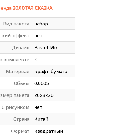
ренда
ЗОЛОТАЯ СКАЗКА
ВАРЫ
ХУДОЖНИКАМ
Вид пакета
набор
РОТОВАРЫ И ОСВЕЩЕНИЕ
ский эффект
нет
Дизайн
Pastel Mix
 в комплекте
3
Материал
крафт-бумага
Объем
0.0005
азмер пакета
20х8х20
С рисунком
нет
Страна
Китай
Формат
квадратный