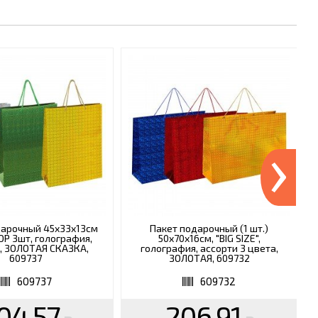
›
дарочный 45x33x13см
Пакет подарочный (1 шт.)
ОР 3шт, голография,
50x70x16см, "BIG SIZE",
, ЗОЛОТАЯ СКАЗКА,
голография, ассорти 3 цвета,
609737
ЗОЛОТАЯ, 609732
609737
609732
04.57
206.91