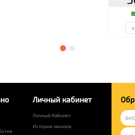
ьно
Личный кабинет
Обр
Личный Кабинет
История заказов
ботке