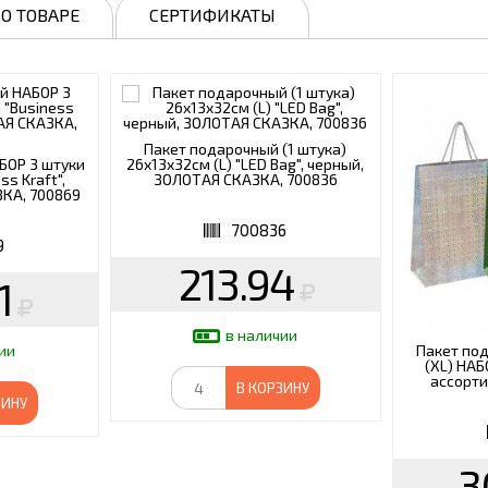
О ТОВАРЕ
СЕРТИФИКАТЫ
Пакет подарочный (1 штука)
БОР 3 штуки
26x13x32см (L) "LED Bag", черный,
s Kraft",
ЗОЛОТАЯ СКАЗКА, 700836
КА, 700869
700836
9
213.94
1
в наличии
Пакет по
ии
(XL) НАБ
ассорти
В КОРЗИНУ
ЗИНУ
3