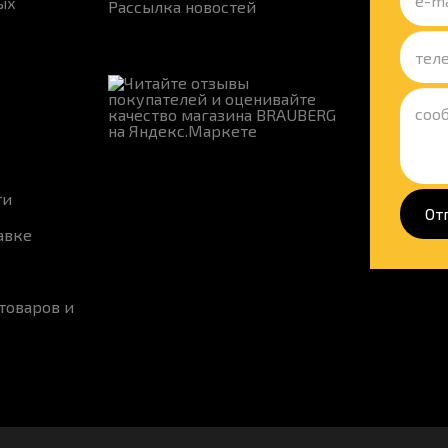
ых
Рассылка новостей
ти
От
авке
товаров и