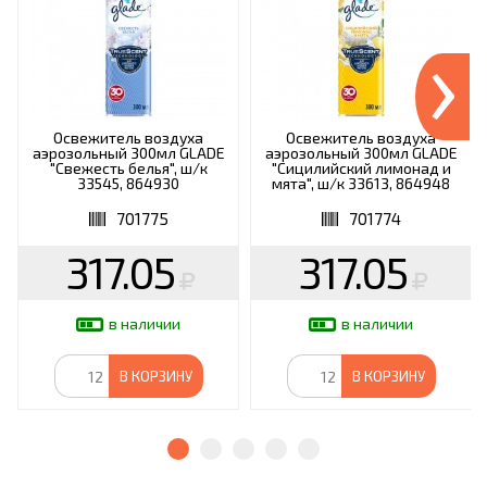
›
Освежитель воздуха
Освежитель воздуха
аэрозольный 300мл GLADE
аэрозольный 300мл GLADE
"Свежесть белья", ш/к
"Сицилийский лимонад и
33545, 864930
мята", ш/к 33613, 864948
701775
701774
317.05
317.05
в наличии
в наличии
В КОРЗИНУ
В КОРЗИНУ