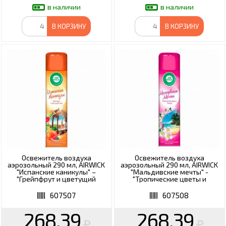
в наличии
в наличии
В КОРЗИНУ
В КОРЗИНУ
Освежитель воздуха
Освежитель воздуха
аэрозольный 290 мл, AIRWICK
аэрозольный 290 мл, AIRWICK
"Испанские каникулы" –
"Мальдивские мечты" -
"Грейпфрут и цветущий
"Тропические цветы и
лайм", 93107, 3094510
Пачули", 93046, 3094491
607507
607508
268.39
268.39