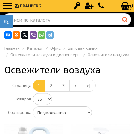
Вход
Регистрация
+7 (499) 110-
Главная
Каталог
Офис
Бытовая химия
Освежители воздуха и диспенсеры
Освежители воздуха
Освежители воздуха
1
2
3
>
>|
Страница
Товаров
Сортировка