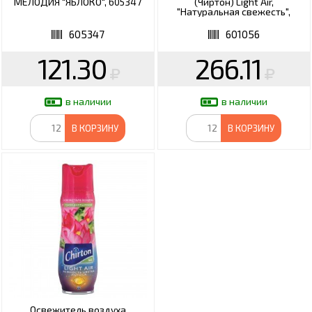
МЕЛОДИЯ "ЯБЛОКО", 605347
(Чиртон) Light Air,
"Натуральная свежесть",
сухое распыление
605347
601056
121.30
266.11
в наличии
в наличии
В КОРЗИНУ
В КОРЗИНУ
Освежитель воздуха