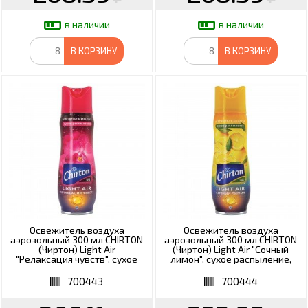
в наличии
в наличии
В КОРЗИНУ
В КОРЗИНУ
Освежитель воздуха
Освежитель воздуха
аэрозольный 300 мл CHIRTON
аэрозольный 300 мл CHIRTON
(Чиртон) Light Air
(Чиртон) Light Air "Сочный
"Релаксация чувств", сухое
лимон", сухое распыление,
распыл, 45590,
45620, 4607145645620
4607145645590
700443
700444