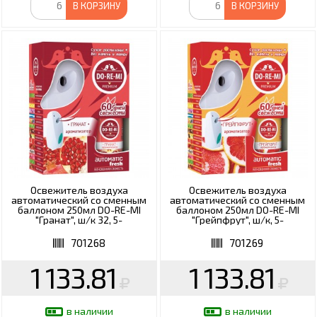
В КОРЗИНУ
В КОРЗИНУ
Освежитель воздуха
Освежитель воздуха
автоматический со сменным
автоматический со сменным
баллоном 250мл DO-RE-MI
баллоном 250мл DO-RE-MI
"Гранат", ш/к 32, 5-
"Грейпфрут", ш/к, 5-
09.03.109.24
09.03.108.24
701268
701269
1 133.81
1 133.81
в наличии
в наличии