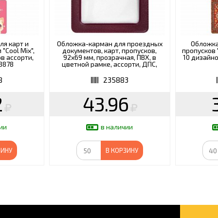
я карт и
Обложка-карман для проездных
Обложка
"Cool Mix",
документов, карт, пропусков,
пропусков "
ов ассорти,
92х69 мм, прозрачная, ПВХ, в
10 дизайно
38878
цветной рамке, ассорти, ДПС,
2204
8
235883
2
43.96
ии
в наличии
ЗИНУ
В КОРЗИНУ