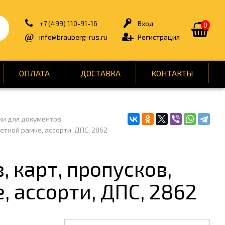
+7 (499) 110-91-16
Вход
0
info@brauberg-rus.ru
Регистрация
ОПЛАТА
ДОСТАВКА
КОНТАКТЫ
и для документов
ИЯ
БЫТОВАЯ ТЕХНИКА
етной рамке, ассорти, ДПС, 2862
ДЛЯ ТУАЛЕТНЫХ КОМНАТ
ОНТ
КАНЦТОВАРЫ
 карт, пропусков,
ОФИС
, ассорти, ДПС, 2862
СПОРТ И ОТДЫХ
НЫ
УПАКОВКА