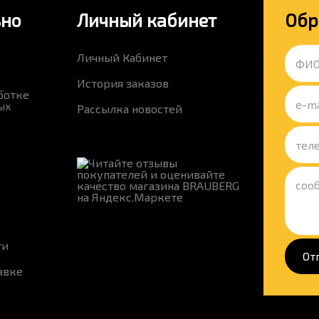
ьно
Личный кабинет
Обр
Личный Кабинет
История заказов
ботке
ых
Рассылка новостей
ти
От
авке