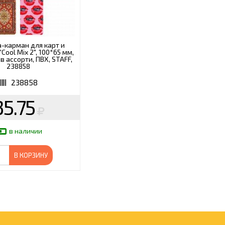
-карман для карт и
Cool Mix 2", 100*65 мм,
в ассорти, ПВХ, STAFF,
238858
238858
35.75
в наличии
В КОРЗИНУ