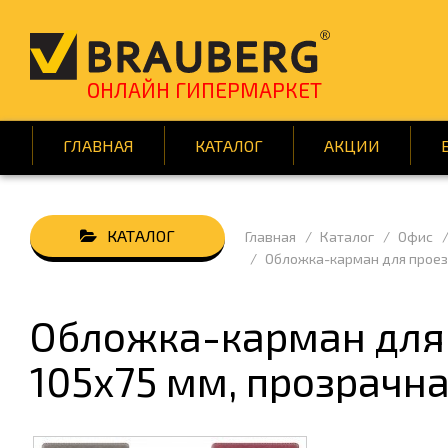
ОНЛАЙН ГИПЕРМАРКЕТ
ГЛАВНАЯ
КАТАЛОГ
АКЦИИ
Главная
Каталог
Офис
АВТОТОВАРЫ
БУМАГ
Обложка-карман для проездн
ВСЁ ДЛЯ КЛИНИНГА
ДЕМОО
ДОМ И САД
ИГРЫ 
Обложка-карман для 
КНИГИ
КРАСОТ
105х75 мм, прозрачна
ПОДАРКИ И ПРАЗДНИК
ПОСУД
СРЕДСТВА ИНДИВИД. ЗАЩИТЫ
ТЕХНИ