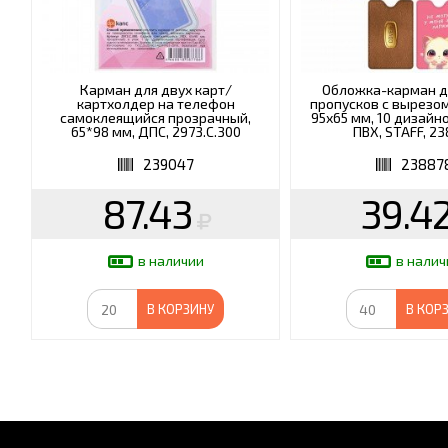
Карман для двух карт/
Обложка-карман дл
картхолдер на телефон
пропусков с вырезом 
самоклеящийся прозрачный,
95х65 мм, 10 дизайн
65*98 мм, ДПС, 2973.С.300
ПВХ, STAFF, 2
239047
23887
87.43
39.4
в наличии
в налич
В КОРЗИНУ
В КОР