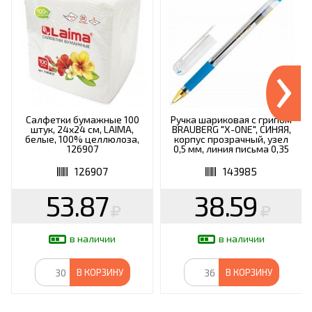
›
Салфетки бумажные 100
Ручка шариковая с грипом
штук, 24х24 см, LAIMA,
BRAUBERG "X-ONE", СИНЯЯ,
белые, 100% целлюлоза,
корпус прозрачный, узел
126907
0,5 мм, линия письма 0,35
мм, 143985
126907
143985
53.87
38.59
в наличии
в наличии
В КОРЗИНУ
В КОРЗИНУ