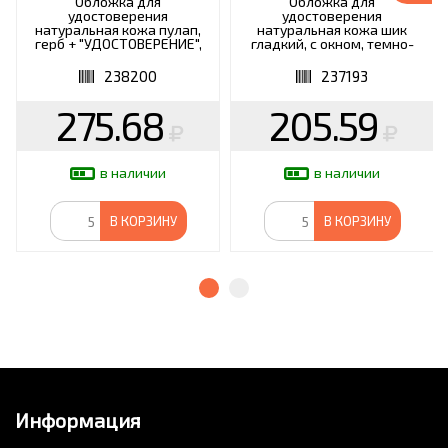
Обложка для
Обложка для
удостоверения
удостоверения
натуральная кожа пулап,
натуральная кожа шик
герб + "УДОСТОВЕРЕНИЕ",
гладкий, с окном, темно-
бордовая, BRAUBERG,
бордовая, STAFF "Profit",
238200
237193
238200
237193
275.68
205.59
в наличии
в наличии
В КОРЗИНУ
В КОРЗИНУ
Информация