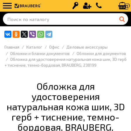
Вход
Регистрация
+7 (499) 110-
Главная
Каталог
Офис
Деловые аксессуары
Обложки и бланки документов
Обложки для документов
Обложка для удостоверения натуральная кожа шик, 3D герб
+ тиснение, темно-бордовая, BRAUBERG, 238199
Обложка для
удостоверения
натуральная кожа шик, 3D
герб + тиснение, темно-
бордовая, BRAUBERG,