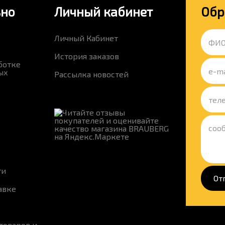
ьно
Личный кабинет
Обр
Личный Кабинет
История заказов
ботке
ых
Рассылка новостей
ти
От
авке
товаров и