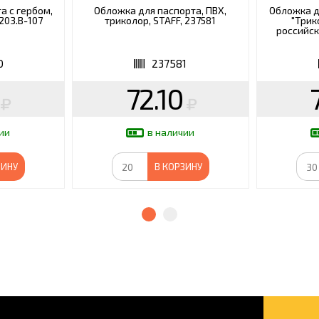
а с гербом,
Обложка для паспорта, ПВХ,
Обложка д
203.В-107
триколор, STAFF, 237581
"Трик
российск
0
237581
72.10
ии
в наличии
ЗИНУ
В КОРЗИНУ