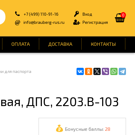
+7 (499) 110-91-16
Вход
0
info@brauberg-rus.ru
Регистрация
ОПЛАТА
ДОСТАВКА
КОНТАКТЫ
и для паспорта
ИЯ
БЫТОВАЯ ТЕХНИКА
ДЛЯ ТУАЛЕТНЫХ КОМНАТ
ОНТ
КАНЦТОВАРЫ
вая, ДПС, 2203.В-103
ОФИС
СПОРТ И ОТДЫХ
Бонусные баллы:
28
НЫ
УПАКОВКА