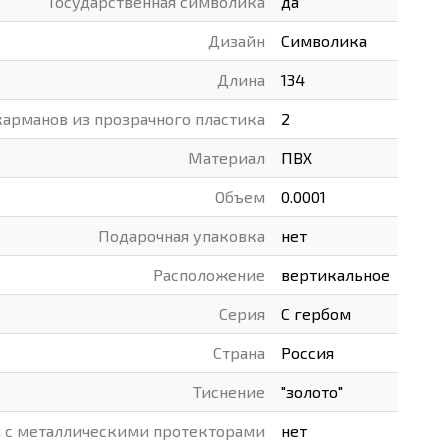
Государственная символика
да
ВАРЫ
ХУДОЖНИКАМ
Дизайн
Символика
РОТОВАРЫ И ОСВЕЩЕНИЕ
Длина
134
карманов из прозрачного пластика
2
Материал
ПВХ
Объем
0.0001
Подарочная упаковка
нет
Расположение
вертикальное
Серия
С гербом
Страна
Россия
Тиснение
"золото"
ы с металлическими протекторами
нет