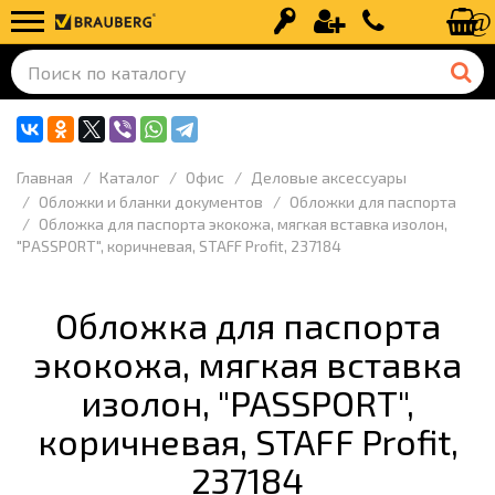
Вход
Регистрация
+7 (499) 110-
Главная
Каталог
Офис
Деловые аксессуары
Обложки и бланки документов
Обложки для паспорта
Обложка для паспорта экокожа, мягкая вставка изолон,
"PASSPORT", коричневая, STAFF Profit, 237184
Обложка для паспорта
экокожа, мягкая вставка
изолон, "PASSPORT",
коричневая, STAFF Profit,
237184