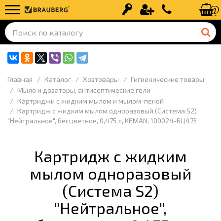
Вход
Регистрация
+7 (499) 110-
Главная
Каталог
Хозтовары
Гигиенические товары
Мыло и дозаторы, антисептические гели
Картриджи с жидким мылом и мылом-пеной
Картридж с жидким мылом одноразовый (Система S2)
"Нейтральное", бесцветное, 0,475 л, KEMAN, 100024-БЦ475
Картридж с жидким
мылом одноразовый
(Система S2)
"Нейтральное",