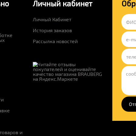
ьно
Личный кабинет
Обр
Личный Кабинет
История заказов
ботке
ых
Рассылка новостей
ти
От
авке
товаров и