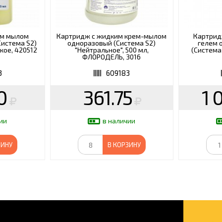
им мылом
Картридж с жидким крем-мылом
Картрид
истема S2)
одноразовый (Система S2)
гелем 
гкое, 420512
"Нейтральное", 500 мл,
(Система 
ФЛОРОДЕЛЬ, 3016
3
609183
0
361.75
1 
ии
в наличии
ЗИНУ
В КОРЗИНУ