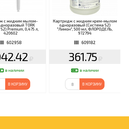
ж с жидким мылом-
Картридж с жидким крем-мылом
одноразовый TORK
одноразовый (Система S2)
S2) Premium, 0,475 л,
"Лимон", 500 мл, ФЛОРОДЕЛЬ,
420602
972794
602958
609182
042.42
361.75
в наличии
в наличии
В КОРЗИНУ
В КОРЗИНУ