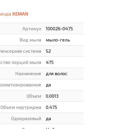
ВАРЫ
ХУДОЖНИКАМ
ренда
KEMAN
РОТОВАРЫ И ОСВЕЩЕНИЕ
Артикул
100026-0475
Вид мыла
мыло-гель
пенсерная система
S2
ество порций мыла
475
Назначение
для волос
роматизированное
да
Объем
0.0013
Объем картриджа
0.475
Одноразовый
да