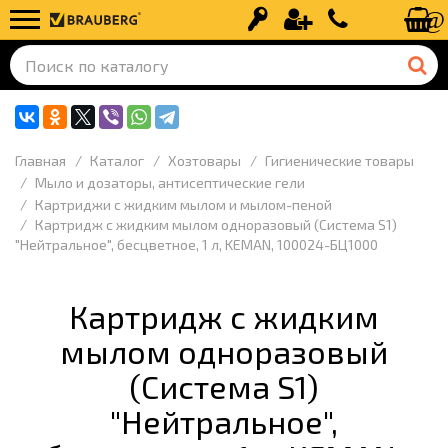
Вход
Регистрация
+7 (499) 110-
Главная
Каталог
Хозтовары
Гигиенические товары
Мыло и дозаторы, антисептические гели
Картриджи с жидким мылом и мылом-пеной
Картридж с жидким мылом одноразовый (Система S1)
"Нейтральное", бесцветное, 1 л, KEMAN, 100024-БЦ1000
Картридж с жидким
мылом одноразовый
(Система S1)
"Нейтральное",