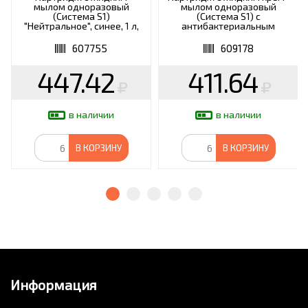
мылом одноразовый
мылом одноразовый
(Система S1)
(Система S1) с
"Нейтральное", синее, 1 л,
антибактериальным
KEMAN, 100024-1000
эффектом, 1 л,
ФЛОРОДЕЛЬ, 972797
607755
609178
447.42
411.64
в наличии
в наличии
В КОРЗИНУ
В КОРЗИНУ
Информация