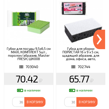
›
Губки для посуды 9,5х6,5 см
Губка для уборки
MAXI, КОМПЛЕКТ 5шт.,
ПОРИСТАЯ 16 х 9 х 5 см,
поролон/абразив, Master
щадящий абразив, для
FRESH, ШК008
дома, офиса, авто,
BOOMHOUSE (БУМХАУС),
702744
703040
702744
70.42
65.77
в наличии
в наличии
В КОРЗИНУ
В КОРЗИНУ