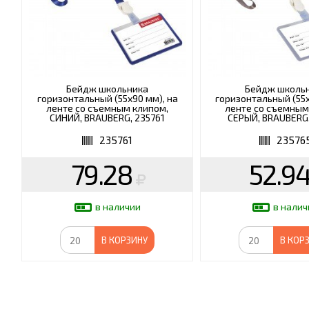
Бейдж школьника
Бейдж школь
горизонтальный (55х90 мм), на
горизонтальный (55х
ленте со съемным клипом,
ленте со съемным
СИНИЙ, BRAUBERG, 235761
СЕРЫЙ, BRAUBERG,
235761
23576
79.28
52.9
в наличии
в налич
В КОРЗИНУ
В КОР