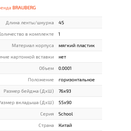
ренда
BRAUBERG
ВАРЫ
ХУДОЖНИКАМ
Длина ленты/шнурка
45
РОТОВАРЫ И ОСВЕЩЕНИЕ
Количество в комплекте
1
Материал корпуса
мягкий пластик
ичие картонной вставки
нет
Объем
0.0001
Положение
горизонтальное
Размер бейджа (ДхШ)
76х93
Размер вкладыша (ДхШ)
55х90
Серия
School
Страна
Китай