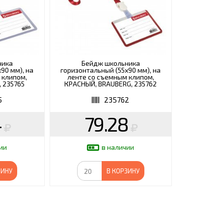
ника
Бейдж школьника
90 мм), на
горизонтальный (55х90 мм), на
 клипом,
ленте со съемным клипом,
 235765
КРАСНЫЙ, BRAUBERG, 235762
5
235762
4
79.28
ии
в наличии
ЗИНУ
В КОРЗИНУ