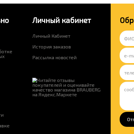
ьно
Личный кабинет
Обр
Личный Кабинет
История заказов
ботке
ых
Рассылка новостей
ти
От
авке