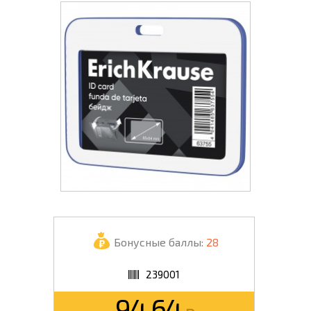
Бонусные баллы:
28
239001
94.64