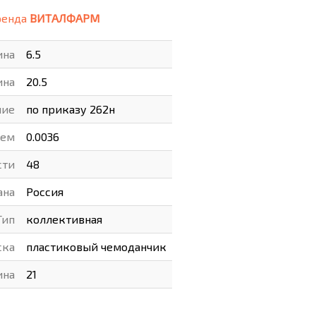
ренда
ВИТАЛФАРМ
ВАРЫ
ХУДОЖНИКАМ
ина
6.5
РОТОВАРЫ И ОСВЕЩЕНИЕ
ина
20.5
ние
по приказу 262н
ъем
0.0036
сти
48
ана
Россия
Тип
коллективная
ска
пластиковый чемоданчик
ина
21