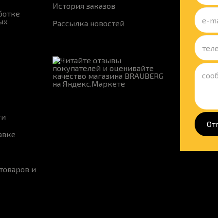
История заказов
ботке
ых
Рассылка новостей
ти
От
авке
товаров и