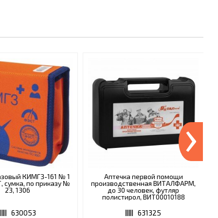
›
азовый КИМГЗ-161 № 1
Аптечка первой помощи
, сумка, по приказу №
производственная ВИТАЛФАРМ,
23, 1306
до 30 человек, футляр
полистирол, ВИТ00010188
630053
631325