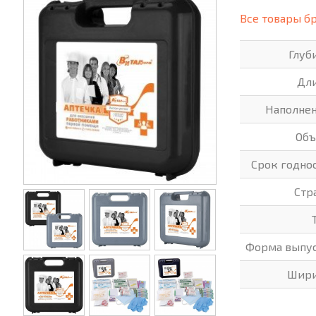
(СИЗ)
Все товары б
ХОББИ И ТВОРЧЕСТВО
ХОЗТО
Глуб
ЭЛЕКТРОНИКА
ЭЛЕКТ
Дл
Наполне
Об
Срок годно
Стр
Форма выпу
Шир