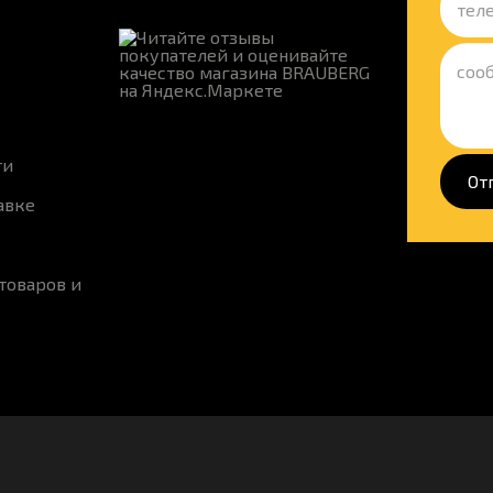
ти
От
авке
товаров и