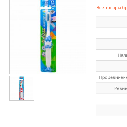
(СИЗ)
Все товары б
ХОББИ И ТВОРЧЕСТВО
ХОЗТО
ЭЛЕКТРОНИКА
ЭЛЕКТ
Нал
Прорезиненн
Резин