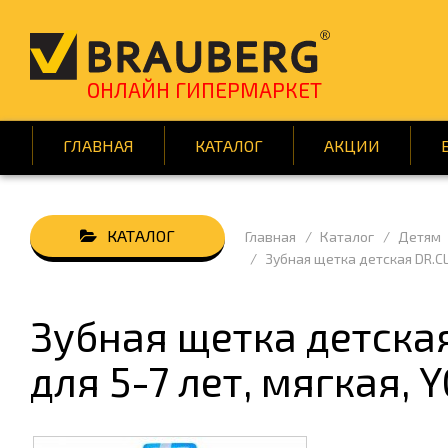
ОНЛАЙН ГИПЕРМАРКЕТ
ГЛАВНАЯ
КАТАЛОГ
АКЦИИ
Главная
Каталог
Детям
АВТОТОВАРЫ
БУМАГ
Зубная щетка детская DR.CLE
ВСЁ ДЛЯ КЛИНИНГА
ДЕМОО
ДОМ И САД
ИГРЫ 
Зубная щетка детская
КНИГИ
КРАСОТ
для 5-7 лет, мягкая, 
ПОДАРКИ И ПРАЗДНИК
ПОСУД
СРЕДСТВА ИНДИВИД. ЗАЩИТЫ
ТЕХНИ