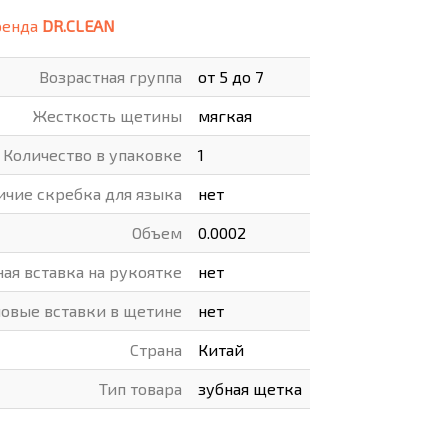
ренда
DR.CLEAN
ВАРЫ
ХУДОЖНИКАМ
Возрастная группа
от 5 до 7
РОТОВАРЫ И ОСВЕЩЕНИЕ
Жесткость щетины
мягкая
Количество в упаковке
1
ичие скребка для языка
нет
Объем
0.0002
ая вставка на рукоятке
нет
овые вставки в щетине
нет
Страна
Китай
Тип товара
зубная щетка