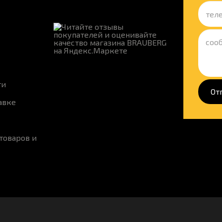
ти
От
авке
товаров и