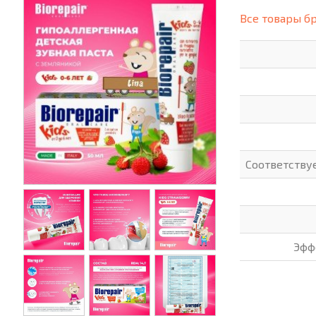
(СИЗ)
Все товары б
ХОББИ И ТВОРЧЕСТВО
ХОЗТО
ЭЛЕКТРОНИКА
ЭЛЕКТ
Соответству
Эфф