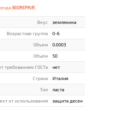
ренда
BIOREPAIR
ВАРЫ
ХУДОЖНИКАМ
Вкус
земляника
РОТОВАРЫ И ОСВЕЩЕНИЕ
Возрастная группа
0-6
Объем
0.0003
Объём
50
ет требованиям ГОСТа
нет
Страна
Италия
Тип
паста
ект от использования
защита десен