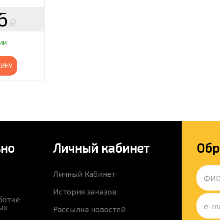
6
ии
ЗИНУ
ьно
Личный кабинет
Обр
Личный Кабинет
История заказов
ботке
ых
Рассылка новостей