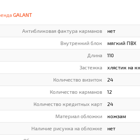
ВАРЫ
ХУДОЖНИКАМ
ренда
GALANT
РОТОВАРЫ И ОСВЕЩЕНИЕ
Антибликовая фактура карманов
нет
Внутренний блок
мягкий ПВХ
Длина
110
Застежка
хлястик на к
Количество визиток
24
Количество карманов
12
Количество кредитных карт
24
Материал обложки
кожзам
Наличие рисунка на обложке
нет