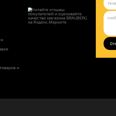
ти
От
авке
товаров и