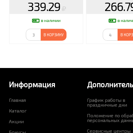
339.29
266.7
в наличии
в налич
В КОРЗИНУ
В КОР
Информация
Дополнител
Главная
График работы в
праздничные дни
Каталог
Положение по обра
персональных данн
Акции
Сервисные центры
Бонусы