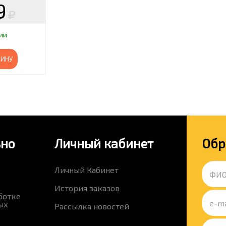
9
ии
ЗИНУ
ьно
Личный кабинет
Обр
Личный Кабинет
История заказов
ботке
ых
Рассылка новостей