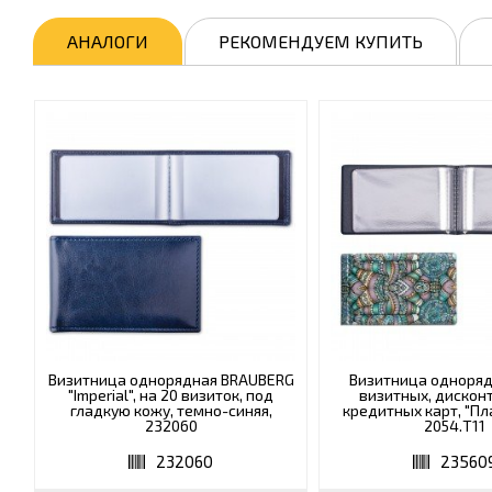
АНАЛОГИ
РЕКОМЕНДУЕМ КУПИТЬ
Визитница однорядная BRAUBERG
Визитница одноряд
"Imperial", на 20 визиток, под
визитных, дискон
гладкую кожу, темно-синяя,
кредитных карт, "Пл
232060
2054.Т11
232060
23560