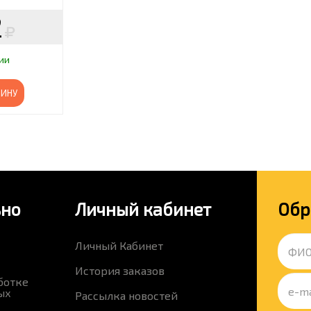
2
ии
ЗИНУ
ьно
Личный кабинет
Обр
Личный Кабинет
История заказов
ботке
ых
Рассылка новостей