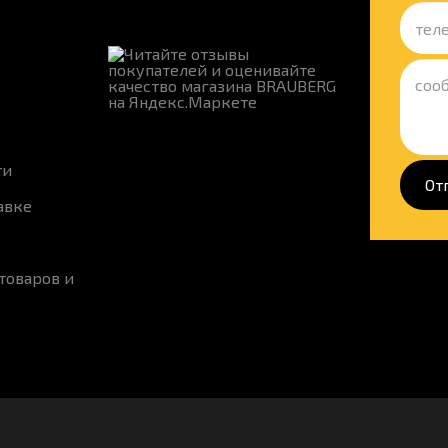
ти
От
авке
товаров и