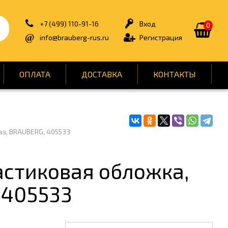
+7 (499) 110-91-16
Вход
0
info@brauberg-rus.ru
Регистрация
ОПЛАТА
ДОСТАВКА
КОНТАКТЫ
ИЯ
БЫТОВАЯ ТЕХНИКА
з, BRAUBERG, 405533
ДЛЯ ТУАЛЕТНЫХ КОМНАТ
ОНТ
КАНЦТОВАРЫ
астиковая обложка,
ОФИС
 405533
СПОРТ И ОТДЫХ
НЫ
УПАКОВКА