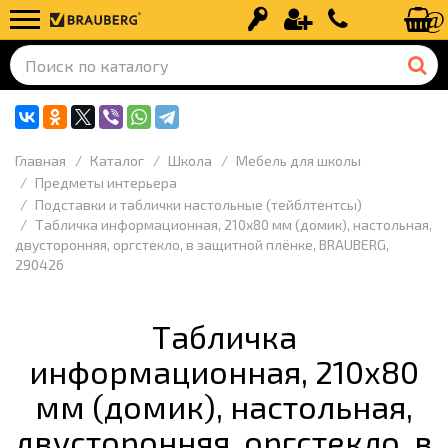
Вход
Регистрация
+7 (499) 110-
Главная
Каталог
Школа
Мебель для школы
Предметы интерьера
Подставки и таблички настольные (тейблтентсы)
Табличка информационная, 210х80 мм (домик), настольная,
двусторонняя, оргстекло, в защитной плёнке, BRAUBERG,
290426
Табличка
информационная, 210х80
мм (домик), настольная,
двусторонняя, оргстекло, в