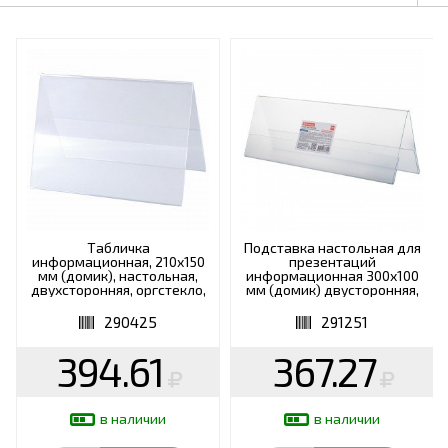
Табличка
Подставка настольная для
информационная, 210х150
презентаций
мм (домик), настольная,
информационная 300х100
двухсторонняя, оргстекло,
мм (домик) двусторонняя,
в защитной плёнке,
в защитной пленке,
BRAUBERG, 290425
BRAUBERG, 291251
290425
291251
394.61
367.27
в наличии
в наличии