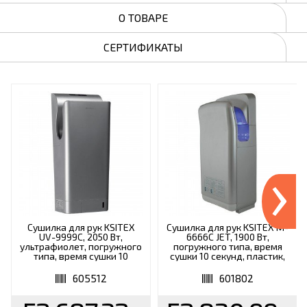
О ТОВАРЕ
СЕРТИФИКАТЫ
›
Сушилка для рук KSITEX
Сушилка для рук KSITEX M-
UV-9999C, 2050 Вт,
6666С JET, 1900 Вт,
ультрафиолет, погружного
погружного типа, время
типа, время сушки 10
сушки 10 секунд, пластик,
секунд, пластик,
серебристая
серебристая
605512
601802