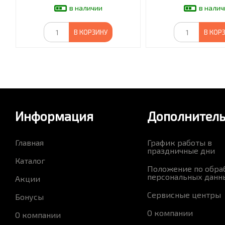
в наличии
в налич
В КОРЗИНУ
В КОР
Информация
Дополнител
Главная
График работы в
праздничные дни
Каталог
Положение по обра
персональных данн
Акции
Сервисные центры
Бонусы
О компании
О компании