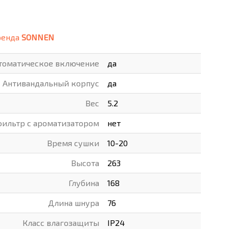
ВАРЫ
ХУДОЖНИКАМ
ренда
SONNEN
РОТОВАРЫ И ОСВЕЩЕНИЕ
томатическое включение
да
Антивандальный корпус
да
Вес
5.2
ильтр с ароматизатором
нет
Время сушки
10-20
Высота
263
Глубина
168
Длина шнура
76
Класс влагозащиты
IP24