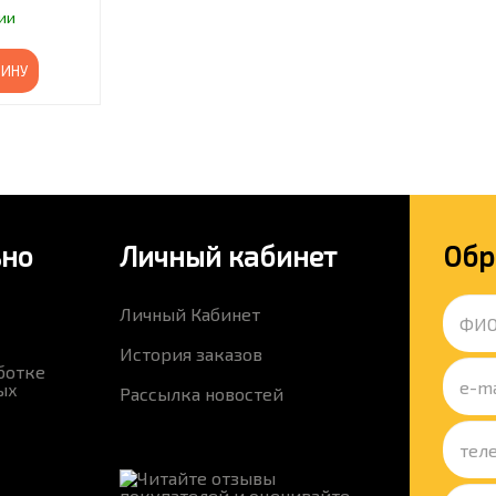
ии
ЗИНУ
ьно
Личный кабинет
Обр
Личный Кабинет
История заказов
ботке
ых
Рассылка новостей