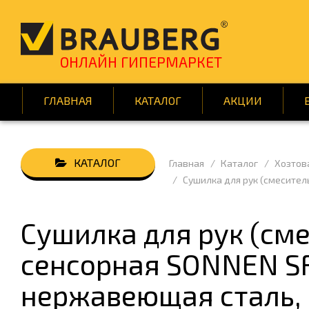
ОНЛАЙН ГИПЕРМАРКЕТ
ГЛАВНАЯ
КАТАЛОГ
АКЦИИ
Главная
Каталог
Хозтов
АВТОТОВАРЫ
БУМАГ
Сушилка для рук (смесител
ВСЁ ДЛЯ КЛИНИНГА
ДЕМОО
ДОМ И САД
ИГРЫ 
Сушилка для рук (см
КНИГИ
КРАСОТ
сенсорная SONNEN SF1
ПОДАРКИ И ПРАЗДНИК
ПОСУД
нержавеющая сталь, 
СРЕДСТВА ИНДИВИД. ЗАЩИТЫ
ТЕХНИ