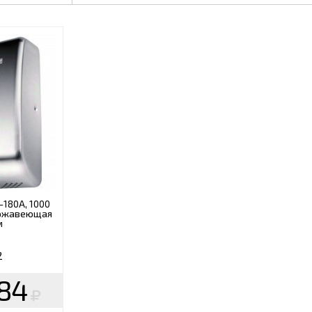
-180A, 1000
нержавеющая
м
2
.84