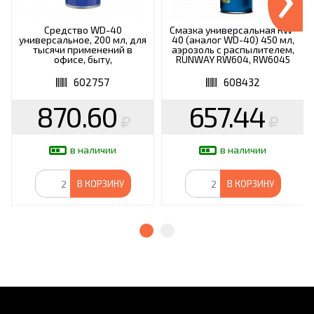
Средство WD-40
Смазка универсальная RW-
универсальное, 200 мл, для
40 (аналог WD-40) 450 мл,
тысячи применений в
аэрозоль с распылителем,
офисе, быту,
RUNWAY RW604, RW6045
производстве, WD0001
602757
608432
870.60
657.44
в наличии
в наличии
В КОРЗИНУ
В КОРЗИНУ