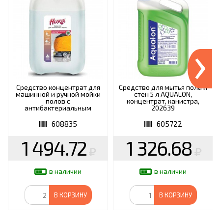
›
Средство концентрат для
Средство для мытья пола и
машинной и ручной мойки
стен 5 л AQUALON,
полов с
концентрат, канистра,
антибактериальным
202639
эффектом 5 кг, НИКА
608835
605722
1 494.72
1 326.68
в наличии
в наличии
В КОРЗИНУ
В КОРЗИНУ