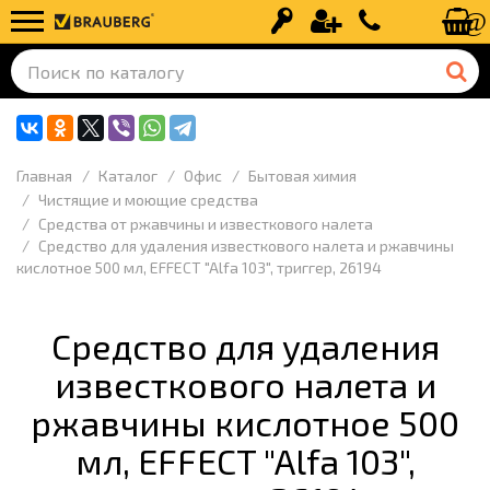
Вход
Регистрация
+7 (499) 110-
Главная
Каталог
Офис
Бытовая химия
Чистящие и моющие средства
Средства от ржавчины и известкового налета
Средство для удаления известкового налета и ржавчины
кислотное 500 мл, EFFECT "Alfa 103", триггер, 26194
Средство для удаления
известкового налета и
ржавчины кислотное 500
мл, EFFECT "Alfa 103",